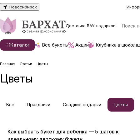
Новосибирск
Инфор
Доставка ВАУ-подарков!
Каталог
Все букеты
Акции
Клубника в шокола
Главная
Статьи
Цветы
Цветы
Все
Праздники
Сладкие подарки
Цветы
Цветы
Как выбрать букет для ребенка — 5 шагов к
идеальному детскому букету