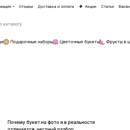
мация
Отзывы
Доставка и оплата
Акции
Статьи
Вакан
де
Подарочные наборы
Цветочные букеты
Фрукты в 
Цветы
Почему букет на фото и в реальности
отличается: честный разбор