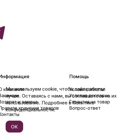
Информация
Помощь
Мы используем cookie, чтобы сайт работал
О компании
Условия оплаты
Вакансии
лучше. Оставаясь с нами, вы соглашаетесь на их
Условия доставки
Возврат и замена
Гарантия на товар
использование. Подробнее в Политике
Правила хранения товаров
Вопрос-ответ
конфиденциальности.
Контакты
ОК