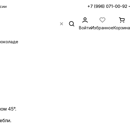
+7 (996) 071-00-92
сии
Войти
Избранное
Корзина
шоколаде
ом 45°.
ебли.