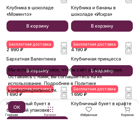
Клубника в шоколаде
Клубника и бананы в
«Моменто»
шоколаде «Искра»
В корзину
В корзину
Бесплатная доставка
Бесплатная доставка
2 990 ₽
4 190 ₽
Бархатная Валентинка
Клубничная принцесса
Мы используем cookie, чтобы сайт работал лучше.
В корзину
В корзину
Оставаясь с нами, вы соглашаетесь на их
использование. Подробнее в Политике
Бесплатная доставка
Бесплатная доставка
конфиденциальности.
1 690 ₽
1 690 ₽
Клубничный букет в
Клубничный букет в крафте
ОК
бордовой упаковке
В корзину
В корзину