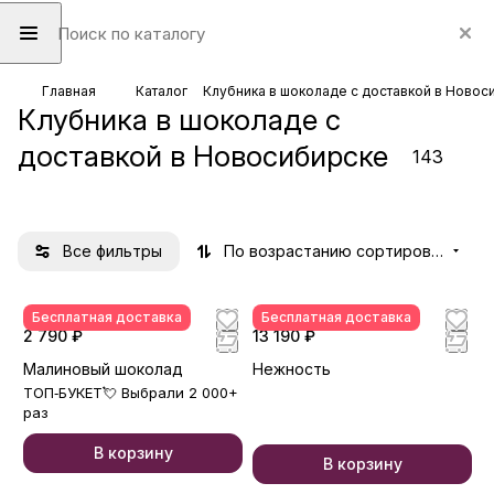
Клуб
Клубн
Клубн
Клубн
Главная
Каталог
Клубника в шоколаде с доставкой в Новос
Клубника в шоколаде с
ничн
ично-
ика в
ика в
64
26
8
49
ые
цвето
боксе
короб
доставкой в Новосибирске
143
товара
товаров
товаров
товаров
буке
чные
ке
ты
букет
ы
Все фильтры
По возрастанию сортировки
Бесплатная доставка
Бесплатная доставка
2 790 ₽
13 190 ₽
Малиновый шоколад
Нежность
ТОП‑БУКЕТ💘 Выбрали 2 000+
раз
В корзину
В корзину