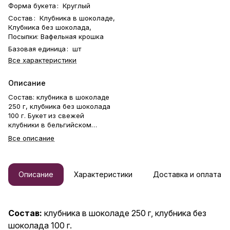
Форма букета
:
Круглый
Состав
:
Клубника в шоколаде,
Клубника без шоколада,
Посыпки: Вафельная крошка
Базовая единица
:
шт
Все характеристики
Описание
Состав: клубника в шоколаде
250 г, клубника без шоколада
100 г. Букет из свежей
клубники в бельгийском
шоколаде. Клубника держится
Все описание
на каркасе из шпажек. Готовый
букет упаковывается в
прозрачную слюду. Фирменная
открытка-инструкция по
Описание
Характеристики
Доставка и оплата
хранению — в подарок. Этот
букет — идеальный способ
выразить чувства: ко дню
рождения, годовщине, 8
Состав:
клубника в шоколаде 250 г, клубника без
Марта, 14 Февраля, Дню
шоколада 100 г.
матери, Дню учителя, Дню