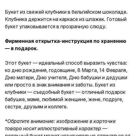
бабушки и дедушки или просто
в знак внимания и заботы.
Букет из свежей клубники в бельгийском шоколаде.
Букет из клубники —
Клубника держится на каркасе из шпажек. Готовый
съедобный букет — отличный
подарок бабушке, маме,
букет упаковывается в прозрачную слюду.
любимой женщине, жене,
подруге, сестре, друзьям и
Фирменная открытка-инструкция по хранению
коллеге.
— в подарок.
Этот букет — идеальный способ выразить чувства:
ко дню рождения, годовщине, 8 Марта, 14 Февраля,
Дню матери, Дню учителя, Дню бабушки и дедушки
или просто в знак внимания и заботы. Букет из
клубники — съедобный букет — отличный подарок
бабушке, маме, любимой женщине, жене, подруге,
сестре, друзьям и коллеге.
*Обратите внимание: изображение в карточке
товара носит иллюстративный характер —
реальный букет может незначительно отличаться от