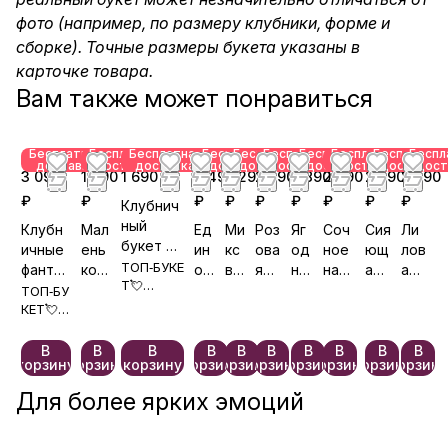
фото (например, по размеру клубники, форме и
сборке). Точные размеры букета указаны в
карточке товара.
Вам также может понравиться
Бесплатная
Бесплатная
Бесплатная
Бесплатная
Бесплатная
Бесплатная
Бесплатная
Бесплатная
Бесплатная
Беспл
доставка
доставка
доставка
доставка
доставка
доставка
доставка
доставка
доставка
дост
3 090
1 390
1 690 ₽
6 490
3 290
2 390
2 890
2 890
2 890
2 390
₽
₽
₽
₽
₽
₽
₽
₽
₽
Клубнич
ный
Клубн
Мал
Ед
Ми
Роз
Яг
Соч
Сия
Ли
букет в
ичные
ень
ин
кс
ова
од
ное
ющ
лов
розовой
ТОП‑БУКЕ
фантаз
кое
ор
вк
я
на
насл
ая
ая
упаковк
Т💘
ии
чуд
ог
ус
сим
я
ажд
лав
фан
ТОП‑БУ
Выбрали
е
КЕТ💘
о
ов
фон
по
ени
анд
таз
1000+
Выбрал
№2
ия
ля
е
а
ия
раз
и 1
на
В
В
В
В
В
В
В
В
В
В
000+
корзину
корзину
корзину
корзину
корзину
корзину
корзину
корзину
корзину
корзину
раз
Для более ярких эмоций