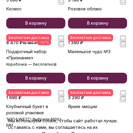
Космос
Розовое облако
В корзину
В корзину
Бесплатная доставка
Бесплатная доставка
8 470 ₽
-17%
1 390 ₽
10 160 ₽
Подарочный набор
Маленькое чудо №3
«Признание»
Коробочка — бесплатно🎀
В корзину
В корзину
Бесплатная доставка
Бесплатная доставка
1 690 ₽
3 290 ₽
Клубничный букет в
Яркие эмоции
розовой упаковке
ТОП‑БУКЕТ💘 Выбрали 1000+
Мы используем cookie, чтобы сайт работал лучше.
раз
Оставаясь с нами, вы соглашаетесь на их