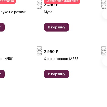
 доставка
Бесплатная доставка
3 490 ₽
 букет с розами
Муза
у
В корзину
2 990 ₽
ов №581
Фонтан шаров №365
у
В корзину