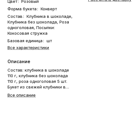
Цвет
:
Розовый
Форма букета
:
Конверт
Состав
:
Клубника в шоколаде,
Клубника без шоколада, Роза
одноголовая, Посыпки:
Кокосовая стружка
Базовая единица
:
шт
Все характеристики
Описание
Состав: клубника в шоколаде
110 г, клубника без шоколада
110 г, роза одноголовая 5 шт.
Букет из свежей клубники в
бельгийском шоколаде и
Все описание
живых цветов. Клубника
держится на каркасе из
шпажек. Ягода отделена от
цветов прозрачной пленкой.
Готовый букет упаковывается в
прозрачную слюду. Фирменная
открытка-инструкция по
хранению — в подарок. Этот