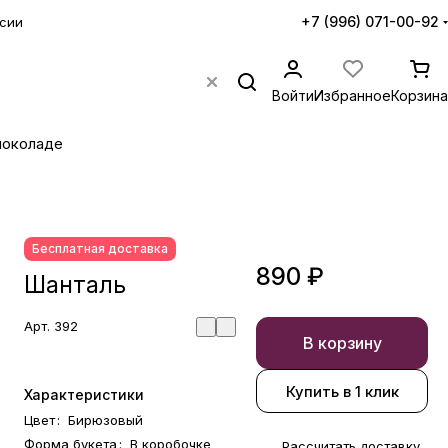
+7 (996) 071-00-92
сии
Войти
Избранное
Корзина
шоколаде
Бесплатная доставка
890 ₽
Шанталь
Арт.
392
В корзину
Купить в 1 клик
Характеристики
Цвет
:
Бирюзовый
Форма букета
:
В коробочке
Рассчитать доставку