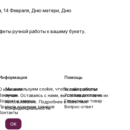
, 14 Февраля, Дню матери, Дню
нфеты ручной работы к вашему букету.
Информация
Помощь
Мы используем cookie, чтобы сайт работал
О компании
Условия оплаты
лучше. Оставаясь с нами, вы соглашаетесь на их
Вакансии
Условия доставки
Возврат и замена
Гарантия на товар
использование. Подробнее в Политике
Правила хранения товаров
Вопрос-ответ
конфиденциальности.
Контакты
ОК