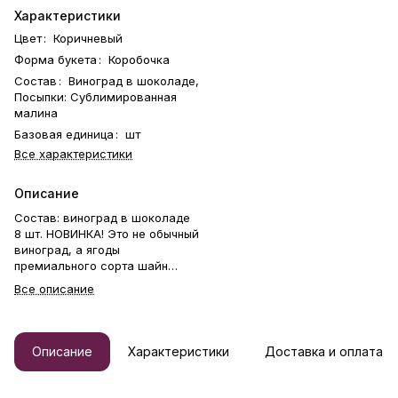
Характеристики
Цвет
:
Коричневый
Форма букета
:
Коробочка
Состав
:
Виноград в шоколаде,
Посыпки: Сублимированная
малина
Базовая единица
:
шт
Все характеристики
Описание
Состав: виноград в шоколаде
8 шт. НОВИНКА! Это не обычный
виноград, а ягоды
премиального сорта шайн
мускат без косточек.
Все описание
Сублимированная малина
дополняет композицию вкусов
лёгкой кислинкой. Стильная
открытка-инструкция в
Описание
Характеристики
Доставка и оплата
качестве бесплатного бонуса.
Отличный подарок бабушке,
маме, любимой женщине,