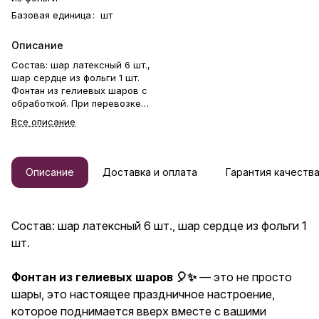
Базовая единица
:
шт
Описание
Состав: шар латексный 6 шт.,
шар сердце из фольги 1 шт.
Фонтан из гелиевых шаров с
обработкой. При перевозке
шары упаковываются в
Все описание
транспортировочный пакет.
Грузик идет в комплекте.
Набор шаров — идеальный
способ выразить чувства: ко
Описание
Доставка и оплата
Гарантия качеств
дню рождения, годовщине, 8
Марта, 14 Февраля, Дню
матери, Дню учителя, Дню
бабушки и дедушки или просто
Состав: шар латексный 6 шт., шар сердце из фольги 1
в знак внимания и заботы.
шт.
Гелиевые шары — отличный
подарок бабушке, маме,
любимой женщине, жене,
Фонтан из гелиевых шаров 🎈✨
— это не просто
подруге, сестре, друзьям и
шары, это настоящее праздничное настроение,
коллеге.
которое поднимается вверх вместе с вашими