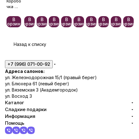
«Шед
Коробо
евр»
чка —
беспла
тно🎀
В
В
В
В
В
В
В
В
В
В
корзину
корзину
корзину
корзину
корзину
корзину
корзину
корзину
корзину
корзину
Назад к списку
+7 (996) 071-00-92
Адреса салонов:
ул. Железнодорожная 15/1 (правый берег)
ул. Блюхера 61 (левый берег)
ул. Вяземская 3 (Академгородок)
ул. Восход 3
Каталог
Сладкие подарки
Информация
Помощь