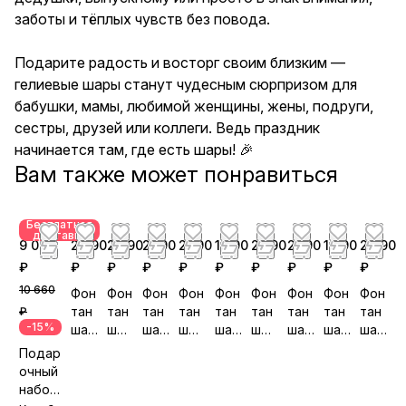
заботы и тёплых чувств без повода.
Подарите радость и восторг своим близким —
гелиевые шары станут чудесным сюрпризом для
бабушки, мамы, любимой женщины, жены, подруги,
сестры, друзей или коллеги. Ведь праздник
начинается там, где есть шары! 🎉
Вам также может понравиться
Бесплатная
доставка
9 070
2 690
2 890
2 190
2 190
1 990
2 590
2 190
1 990
2 290
₽
₽
₽
₽
₽
₽
₽
₽
₽
₽
10 660
Фон
Фон
Фон
Фон
Фон
Фон
Фон
Фон
Фон
тан
тан
тан
тан
тан
тан
тан
тан
тан
₽
-15%
шар
шар
шар
шар
шар
шар
шар
шар
шар
ов
ов
ов
ов
ов
ов
ов
ов
ов
Подар
№5
№5
№5
№5
№3
№5
№5
№5
№5
очный
80
81
90
83
80
92
88
84
89
набор