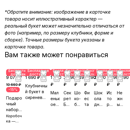
*Обратите внимание: изображение в карточке
товара носит иллюстративный характер —
реальный букет может незначительно отличаться от
фото (например, по размеру клубники, форме и
сборке). Точные размеры букета указаны в
карточке товара.
Вам также может понравиться
Бесплатная
Бесплатная
Бесплатная
Бесплатная
Бесплатная
Бесплатная
Бесплатная
Бесплатна
Беспл
доставка
доставка
доставка
доставка
доставка
доставка
доставка
доставка
дост
9 070 ₽
1 690 ₽
1 390
3 490
4 490
2 890
2 890
2 890
2 390
₽
₽
₽
₽
₽
₽
₽
10 660 ₽
Клубничны
-15%
й букет в
Мал
Сек
Шо
Фи
Шок
Ис
Не
сиреневой
Подаро
еньк
рет
ко-
ес
ола
то
жн
упаковке
чный
ое
Бар
бу
та
дны
ри
ый
набор
чудо
хат
м
й
я
со
«Шеде
Коробоч
№5
а
Вел
лю
н
вр»
ка —
юр
бв
бесплат
и