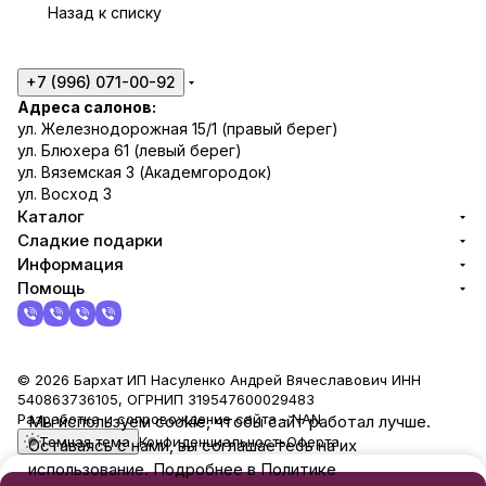
Назад к списку
+7 (996) 071-00-92
Адреса салонов:
ул. Железнодорожная 15/1 (правый берег)
ул. Блюхера 61 (левый берег)
ул. Вяземская 3 (Академгородок)
ул. Восход 3
Каталог
Сладкие подарки
Информация
Помощь
© 2026 Бархат ИП Насуленко Андрей Вячеславович ИНН
540863736105, ОГРНИП 319547600029483
Разработка и сопровождение сайта -
NAN
Мы используем cookie, чтобы сайт работал лучше.
Темная тема
Конфиденциальность
Оферта
Оставаясь с нами, вы соглашаетесь на их
использование. Подробнее в Политике