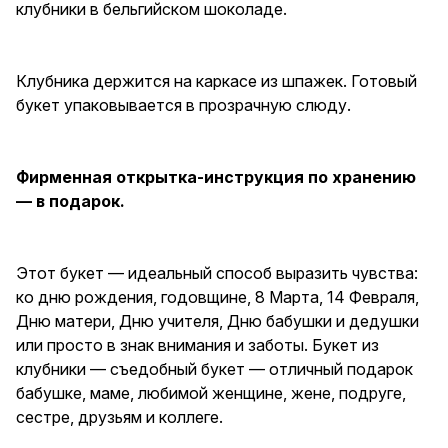
клубники в бельгийском шоколаде.
бабушки и дедушки или просто
в знак внимания и заботы.
Букет из клубники —
съедобный букет — отличный
Клубника держится на каркасе из шпажек. Готовый
подарок бабушке, маме,
любимой женщине, жене,
букет упаковывается в прозрачную слюду.
подруге, сестре, друзьям и
коллеге.
Фирменная открытка-инструкция по хранению
— в подарок.
Этот букет — идеальный способ выразить чувства:
ко дню рождения, годовщине, 8 Марта, 14 Февраля,
Дню матери, Дню учителя, Дню бабушки и дедушки
или просто в знак внимания и заботы. Букет из
клубники — съедобный букет — отличный подарок
бабушке, маме, любимой женщине, жене, подруге,
сестре, друзьям и коллеге.