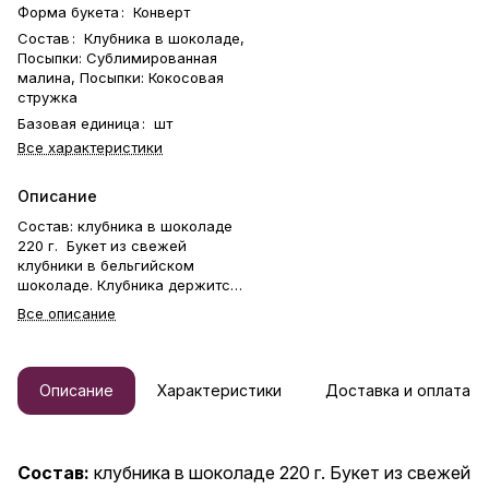
Форма букета
:
Конверт
Состав
:
Клубника в шоколаде,
Посыпки: Сублимированная
малина, Посыпки: Кокосовая
стружка
Базовая единица
:
шт
Все характеристики
Описание
Состав: клубника в шоколаде
220 г. Букет из свежей
клубники в бельгийском
шоколаде. Клубника держится
на каркасе из шпажек. Готовый
Все описание
букет упаковывается в
прозрачную слюду. Фирменная
открытка-инструкция по
хранению — в подарок. Этот
Описание
Характеристики
Доставка и оплата
букет — идеальный способ
выразить чувства: ко дню
рождения, годовщине, 8
Марта, 14 Февраля, Дню
Состав:
клубника в шоколаде 220 г. Букет из свежей
матери, Дню учителя, Дню