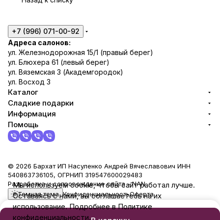
+7 (996) 071-00-92
Адреса салонов:
ул. Железнодорожная 15/1 (правый берег)
ул. Блюхера 61 (левый берег)
ул. Вяземская 3 (Академгородок)
ул. Восход 3
Каталог
Сладкие подарки
Информация
Помощь
© 2026 Бархат ИП Насуленко Андрей Вячеславович ИНН
540863736105, ОГРНИП 319547600029483
Разработка и сопровождение сайта -
NAN
Мы используем cookie, чтобы сайт работал лучше.
Темная тема
Конфиденциальность
Оферта
Оставаясь с нами, вы соглашаетесь на их
использование. Подробнее в Политике
конфиденциальности.