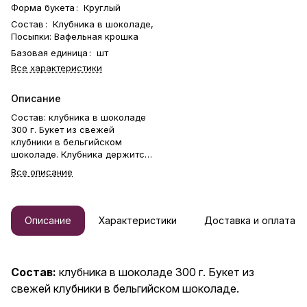
Форма букета
:
Круглый
Состав
:
Клубника в шоколаде,
Посыпки: Вафельная крошка
Базовая единица
:
шт
Все характеристики
Описание
Состав: клубника в шоколаде
300 г. Букет из свежей
клубники в бельгийском
шоколаде. Клубника держится
на каркасе из шпажек. Готовый
Все описание
букет упаковывается в
прозрачную слюду. Фирменная
открытка-инструкция по
хранению — в подарок. Этот
Описание
Характеристики
Доставка и оплата
букет — идеальный способ
выразить чувства: ко дню
рождения, годовщине, 8
Марта, 14 Февраля, Дню
Состав:
клубника в шоколаде 300 г. Букет из
матери, Дню учителя, Дню
свежей клубники в бельгийском шоколаде.
бабушки и дедушки или просто
в знак внимания и заботы.