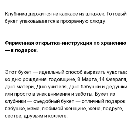
Букет из клубники —
съедобный букет — отличный
Клубника держится на каркасе из шпажек. Готовый
подарок бабушке, маме,
любимой женщине, жене,
букет упаковывается в прозрачную слюду.
подруге, сестре, друзьям и
коллеге.
Фирменная открытка-инструкция по хранению
— в подарок.
Этот букет — идеальный способ выразить чувства:
ко дню рождения, годовщине, 8 Марта, 14 Февраля,
Дню матери, Дню учителя, Дню бабушки и дедушки
или просто в знак внимания и заботы. Букет из
клубники — съедобный букет — отличный подарок
бабушке, маме, любимой женщине, жене, подруге,
сестре, друзьям и коллеге.