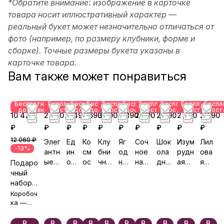
*Обратите внимание: изображение в карточке
товара носит иллюстративный характер —
реальный букет может незначительно отличаться от
фото (например, по размеру клубники, форме и
сборке). Точные размеры букета указаны в
карточке товара.
Вам также может понравиться
Бесплатная
Бесплатная
Бесплатная
Бесплатная
Бесплатная
Бесплатная
Бесплатная
Бесплатная
Бесплатная
Беспл
доставка
доставка
доставка
доставка
доставка
доставка
доставка
доставка
доставка
дост
10 470
2 890
6 490
5 690
3 590
2 890
2 890
2 890
2 390
2 390
₽
₽
₽
₽
₽
₽
₽
₽
₽
₽
12 060 ₽
Элег
Ед
Ко
Клу
Яг
Соч
Шок
Изум
Лил
-13%
антн
ин
см
бни
од
ное
ола
рудн
ова
ые
ор
ос
чна
на
насл
дны
ая
я
Подаро
трад
ог
я
я
ажд
й
све
фан
чный
иции
люб
по
ени
Вел
жес
таз
набор
овь
ля
е
юр
ть
ия
«Всё и
Коробоч
на
сразу»
ка —
бесплат
но🎀
В
В
В
В
В
В
В
В
В
В