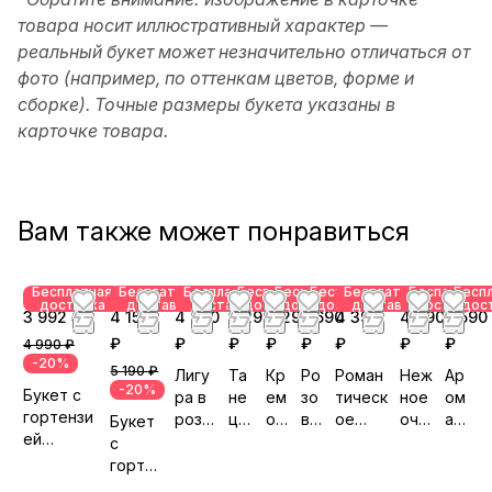
товара носит иллюстративный характер —
реальный букет может незначительно отличаться от
фото (например, по оттенкам цветов, форме и
сборке). Точные размеры букета указаны в
карточке товара.
Вам также может понравиться
Бесплатная
Бесплатная
Бесплатная
Бесплатная
Бесплатная
Бесплатная
Бесплатная
Бесплатная
Бесп
доставка
доставка
доставка
доставка
доставка
доставка
доставка
доставка
дос
3 992 ₽
4 152
4 890
3 290
4 290
5 690
4 390
4 790
3 590
₽
₽
₽
₽
₽
₽
₽
₽
4 990 ₽
-20%
5 190 ₽
Лигу
Та
Кр
Ро
Роман
Неж
Ар
-20%
Букет с
ра в
не
ем
зо
тическ
ное
ом
гортензи
розо
ц
ов
вы
ое
оча
ат
Букет
ей
вом
ба
ое
й
прикл
ров
ны
с
«Романти
бокс
ле
чу
зе
ючени
ани
й
горте
ка
е
ри
до
фи
е
е
со
нзией