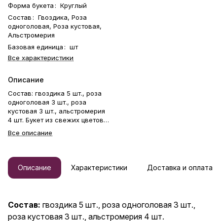
Форма букета
:
Круглый
Состав
:
Гвоздика, Роза
одноголовая, Роза кустовая,
Альстромерия
Базовая единица
:
шт
Все характеристики
Описание
Состав: гвоздика 5 шт., роза
одноголовая 3 шт., роза
кустовая 3 шт., альстромерия
4 шт. Букет из свежих цветов
— идеальный способ выразить
Все описание
чувства: ко дню рождения,
годовщине, 8 Марта, 14
Февраля, Дню матери, Дню
учителя, Дню бабушки и
Описание
Характеристики
Доставка и оплата
дедушки или просто в знак
внимания и заботы. Фирменная
открытка-инструкция по
хранению — в подарок.
Состав:
гвоздика 5 шт., роза одноголовая 3 шт.,
Цветочный букет — отличный
роза кустовая 3 шт., альстромерия 4 шт.
подарок бабушке, маме,