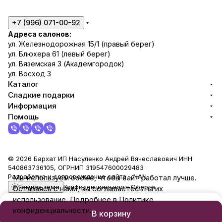
9
9
бимо
63
0
2
й»
1
+7 (996) 071-00-92
Адреса салонов:
ул. Железнодорожная 15/1 (правый берег)
ул. Блюхера 61 (левый берег)
ул. Вяземская 3 (Академгородок)
ул. Восход 3
Каталог
Сладкие подарки
Информация
Помощь
© 2026 Бархат ИП Насуленко Андрей Вячеславович ИНН
540863736105, ОГРНИП 319547600029483
Разработка и сопровождение сайта -
NAN
Мы используем cookie, чтобы сайт работал лучше.
Темная тема
Конфиденциальность
Оферта
Оставаясь с нами, вы соглашаетесь на их
использование. Подробнее в Политике
конфиденциальности.
В корзину