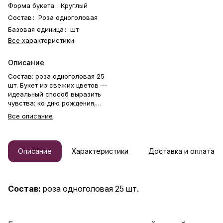
Форма букета
:
Круглый
Состав
:
Роза одноголовая
Базовая единица
:
шт
Все характеристики
Описание
Состав: роза одноголовая 25
шт. Букет из свежих цветов —
идеальный способ выразить
чувства: ко дню рождения,
годовщине, 8 Марта, 14
Все описание
Февраля, Дню матери, Дню
учителя, Дню бабушки и
дедушки или просто в знак
внимания и заботы. Фирменная
Описание
Характеристики
Доставка и оплата
открытка-инструкция по
хранению — в подарок.
Цветочный букет — отличный
подарок бабушке, маме,
Состав:
роза одноголовая 25 шт.
любимой женщине, жене,
подруге, сестре, друзьям и
коллеге.