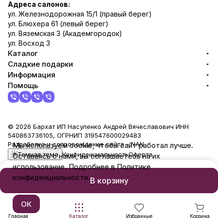
Адреса салонов:
ул. Железнодорожная 15/1 (правый берег)
ул. Блюхера 61 (левый берег)
ул. Вяземская 3 (Академгородок)
ул. Восход 3
Каталог
Сладкие подарки
Информация
Помощь
© 2026 Бархат ИП Насуленко Андрей Вячеславович ИНН
540863736105, ОГРНИП 319547600029483
Разработка и сопровождение сайта -
NAN
Мы используем cookie, чтобы сайт работал лучше.
Темная тема
Конфиденциальность
Оферта
Оставаясь с нами, вы соглашаетесь на их
использование. Подробнее в Политике
конфиденциальности.
В корзину
ОК
Главная
Каталог
Избранные
Корзина