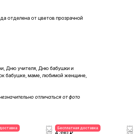
14 Февраля, Дню матери, Дню
учителя, Дню бабушки и
дедушки или просто в знак
ода отделена от цветов прозрачной
внимания и заботы. Букет из
клубники и цветов —
съедобный букет — отличный
подарок бабушке, маме,
любимой женщине, жене,
подруге, сестре, друзьям и
коллеге.
ри, Дню учителя, Дню бабушки и
рок бабушке, маме, любимой женщине,
незначительно отличаться от фото
 доставка
Бесплатная доставка
4 390 ₽