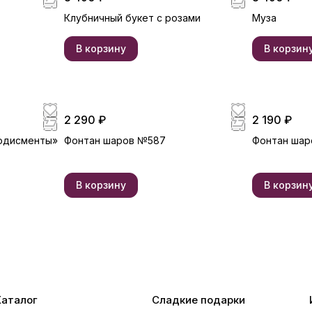
Клубничный букет с розами
Муза
В корзину
В корзин
2 290 ₽
2 190 ₽
одисменты»
Фонтан шаров №587
Фонтан шар
В корзину
В корзин
Каталог
Сладкие подарки