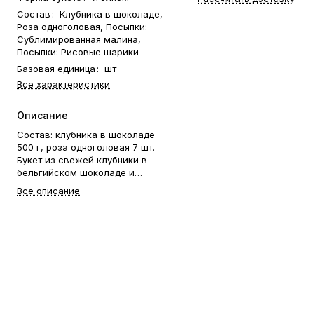
Состав
:
Клубника в шоколаде,
Роза одноголовая, Посыпки:
Сублимированная малина,
Посыпки: Рисовые шарики
Базовая единица
:
шт
Все характеристики
Описание
Состав: клубника в шоколаде
500 г, роза одноголовая 7 шт.
Букет из свежей клубники в
бельгийском шоколаде и
живых цветов. Клубника
Все описание
держится на каркасе из
шпажек. Ягода отделена от
цветов прозрачной пленкой.
Готовый букет упаковывается в
прозрачную слюду. Фирменная
открытка-инструкция по
хранению — в подарок. Этот
букет — идеальный способ
выразить чувства: ко дню
рождения, годовщине, 8 Марта,