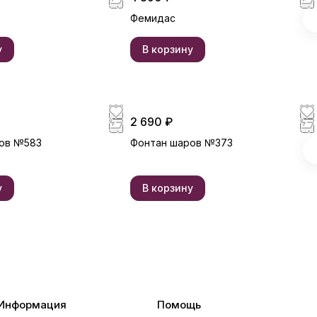
Фемидас
у
В корзину
2 690 ₽
ов №583
Фонтан шаров №373
у
В корзину
Информация
Помощь