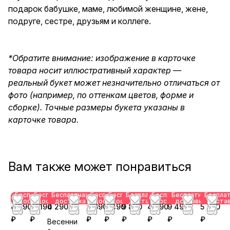
подарок бабушке, маме, любимой женщине, жене,
подруге, сестре, друзьям и коллеге.
*Обратите внимание: изображение в карточке
товара носит иллюстративный характер —
реальный букет может незначительно отличаться от
фото (например, по оттенкам цветов, форме и
сборке). Точные размеры букета указаны в
карточке товара.
Вам также может понравиться
Бесплатная
Бесплатная
Бесплатная
Бесплатная
Бесплатная
Бесплатная
Бесплатная
Бесплатная
Беспла
доставка
доставка
доставка
доставка
доставка
доставка
доставка
доставка
доста
4 290
13 190
4 290 ₽
4 690
3 490
9 890
4 890
9 490
5 790
₽
₽
₽
₽
₽
₽
₽
₽
Весенни