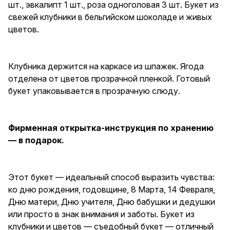
шт., эвкалипт 1 шт., роза одноголовая 3 шт. Букет из
букет — идеальный способ
выразить чувства: ко дню
свежей клубники в бельгийском шоколаде и живых
рождения, годовщине, 8
цветов.
Марта, 14 Февраля, Дню
матери, Дню учителя, Дню
бабушки и дедушки или просто
в знак внимания и заботы.
Клубника держится на каркасе из шпажек. Ягода
Букет из клубники и цветов —
отделена от цветов прозрачной пленкой. Готовый
съедобный букет — отличный
подарок бабушке, маме,
букет упаковывается в прозрачную слюду.
любимой женщине, жене,
подруге, сестре, друзьям и
коллеге.
Фирменная открытка-инструкция по хранению
— в подарок.
Этот букет — идеальный способ выразить чувства:
ко дню рождения, годовщине, 8 Марта, 14 Февраля,
Дню матери, Дню учителя, Дню бабушки и дедушки
или просто в знак внимания и заботы. Букет из
клубники и цветов — съедобный букет — отличный