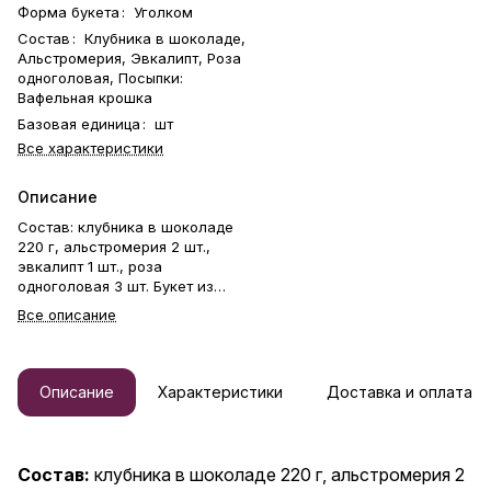
Форма букета
:
Уголком
Состав
:
Клубника в шоколаде,
Альстромерия, Эвкалипт, Роза
одноголовая, Посыпки:
Вафельная крошка
Базовая единица
:
шт
Все характеристики
Описание
Состав: клубника в шоколаде
220 г, альстромерия 2 шт.,
эвкалипт 1 шт., роза
одноголовая 3 шт. Букет из
свежей клубники в
Все описание
бельгийском шоколаде и
живых цветов. Клубника
держится на каркасе из
шпажек. Ягода отделена от
Описание
Характеристики
Доставка и оплата
цветов прозрачной пленкой.
Готовый букет упаковывается в
прозрачную слюду. Фирменная
открытка-инструкция по
Состав:
клубника в шоколаде 220 г, альстромерия 2
хранению — в подарок. Этот