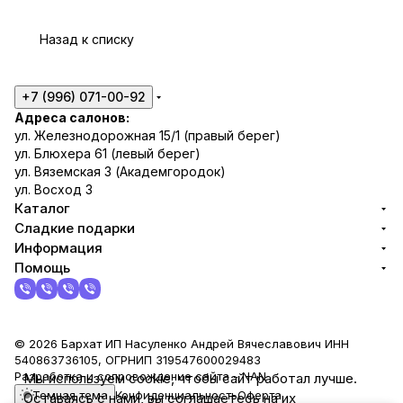
Назад к списку
+7 (996) 071-00-92
Адреса салонов:
ул. Железнодорожная 15/1 (правый берег)
ул. Блюхера 61 (левый берег)
ул. Вяземская 3 (Академгородок)
ул. Восход 3
Каталог
Сладкие подарки
Информация
Помощь
© 2026 Бархат ИП Насуленко Андрей Вячеславович ИНН
540863736105, ОГРНИП 319547600029483
Разработка и сопровождение сайта -
NAN
Мы используем cookie, чтобы сайт работал лучше.
Темная тема
Конфиденциальность
Оферта
Оставаясь с нами, вы соглашаетесь на их