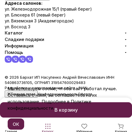
Адреса салонов:
ул. Железнодорожная 15/1 (правый берег)
ул. Блюхера 61 (левый берег)
ул. Вяземская 3 (Академгородок)
ул. Восход 3
Каталог
Сладкие подарки
Информация
Помощь
© 2026 Бархат ИП Насуленко Андрей Вячеславович ИНН
540863736105, ОГРНИП 319547600029483
Разработка и сопровождение сайта -
NAN
Мы используем cookie, чтобы сайт работал лучше.
Темная тема
Конфиденциальность
Оферта
Оставаясь с нами, вы соглашаетесь на их
использование. Подробнее в Политике
конфиденциальности.
В корзину
ОК
Главная
Каталог
Избранные
Корзина