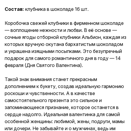
подарок для самого
романтичного дня в году — 14
Состав:
клубника в шоколаде 16 шт.
февраля (Дня Святого
Валентина). Такой знак
внимания станет прекрасным
Коробочка свежей клубники в фирменном шоколаде
дополнением к букету, создав
— воплощение нежности и любви. В её основе —
идеальную гармонию роскоши
сочные ягоды отборной клубники Альбион, каждая из
и чувственности. А в качестве
самостоятельного презента
которых вручную окутана бархатистым шоколадом
это сильное и
и украшена изящными посыпками. Это безупречный
запоминающееся признание,
подарок для самого романтичного дня в году — 14
которое останется в сердце
надолго. Идеальная
февраля (Дня Святого Валентина).
валентинка для самой
особенной женщины: любимой,
Такой знак внимания станет прекрасным
жены, подруги, мамы или
дочери. Не забывайте и о
дополнением к букету, создав идеальную гармонию
мужчинах, ведь им тоже
роскоши и чувственности. А в качестве
приятно получить такой
самостоятельного презента это сильное и
подарок: любимому мужчине,
парню, другу, мужу. Дарите
запоминающееся признание, которое останется в
вкус, перед которым
сердце надолго. Идеальная валентинка для самой
невозможно устоять.
особенной женщины: любимой, жены, подруги, мамы
или дочери. Не забывайте и о мужчинах, ведь им