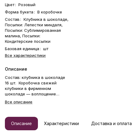
Цвет
:
Розовый
Форма букета
:
В коробочке
Состав
:
Клубника в шоколаде,
Посыпки: Лепестки миндаля,
Посыпки: Сублимированная
малина, Посыпки:
Кондитерские посыпки
Базовая единица
:
шт
Все характеристики
Описание
Состав: клубника в шоколаде
16 шт. Коробочка свежей
клубники в фирменном
шоколаде — воплощение
нежности и любви. В её основе
Все описание
— сочные ягоды отборной
клубники Альбион, каждая из
которых вручную окутана
бархатистым шоколадом и
Описание
Характеристики
Доставка и оплата
украшена изящными
посыпками. Это безупречный