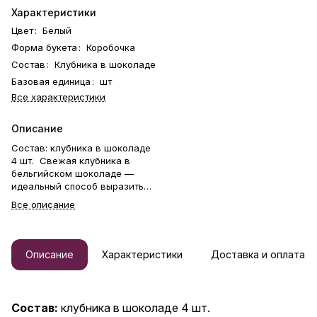
Характеристики
Цвет
:
Белый
Форма букета
:
Коробочка
Состав
:
Клубника в шоколаде
Базовая единица
:
шт
Все характеристики
Описание
Состав: клубника в шоколаде
4 шт. Свежая клубника в
бельгийском шоколаде —
идеальный способ выразить
чувства: ко дню рождения,
Все описание
годовщине, 8 Марта, 14
Февраля, Дню матери, Дню
учителя, Дню бабушки и
дедушки или просто в знак
Описание
Характеристики
Доставка и оплата
внимания и заботы. Фирменная
открытка-инструкция по
хранению — в подарок.
Коробочка клубники в
Состав:
клубника в шоколаде 4 шт.
шоколаде — отличный подарок