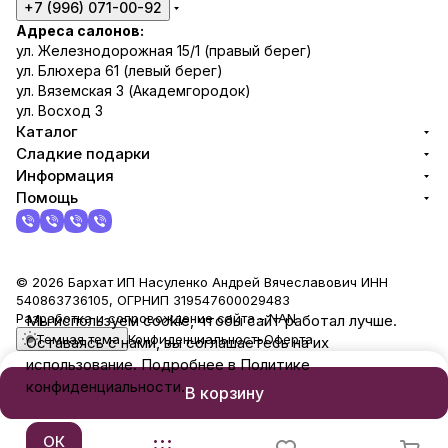
+7 (996) 071-00-92
Адреса салонов:
ул. Железнодорожная 15/1 (правый берег)
ул. Блюхера 61 (левый берег)
ул. Вяземская 3 (Академгородок)
ул. Восход 3
Каталог
Сладкие подарки
Информация
Помощь
© 2026 Бархат ИП Насуленко Андрей Вячеславович ИНН
540863736105, ОГРНИП 319547600029483
Разработка и сопровождение сайта -
NAN
Мы используем cookie, чтобы сайт работал лучше.
Темная тема
Конфиденциальность
Оферта
Оставаясь с нами, вы соглашаетесь на их
использование. Подробнее в Политике
конфиденциальности.
В корзину
ОК