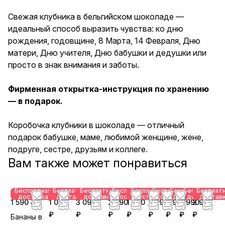
бабушке, маме, любимой
женщине, жене, подруге,
Свежая клубника в бельгийском шоколаде —
сестре, друзьям и коллеге.
идеальный способ выразить чувства: ко дню
рождения, годовщине, 8 Марта, 14 Февраля, Дню
матери, Дню учителя, Дню бабушки и дедушки или
просто в знак внимания и заботы.
Фирменная открытка-инструкция по хранению
— в подарок.
Коробочка клубники в шоколаде — отличный
подарок бабушке, маме, любимой женщине, жене,
подруге, сестре, друзьям и коллеге.
Вам также может понравиться
Бесплатная
Бесплатная
Бесплатная
Бесплатная
Бесплатная
Бесплатная
Бесплатная
Бесплатная
Бесплат
доставка
доставка
доставка
доставка
доставка
доставка
доставка
доставка
достав
1 590 ₽
1 090
3 090
2 990
1 790
2 990
2 990
2 990
2 990
₽
₽
₽
₽
₽
₽
₽
₽
Бананы в