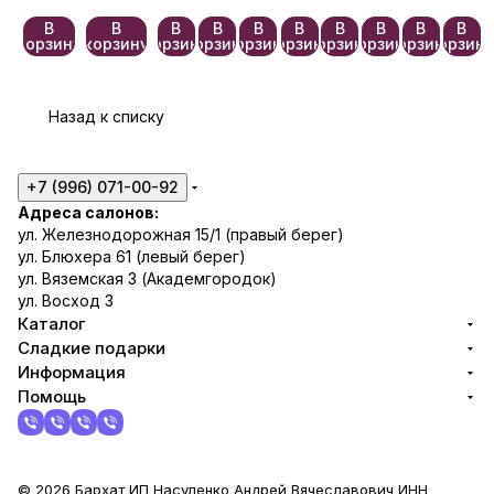
беспла
»
тно🎀
В
В
В
В
В
В
В
В
В
В
корзину
корзину
корзину
корзину
корзину
корзину
корзину
корзину
корзину
корзин
Назад к списку
+7 (996) 071-00-92
Адреса салонов:
ул. Железнодорожная 15/1 (правый берег)
ул. Блюхера 61 (левый берег)
ул. Вяземская 3 (Академгородок)
ул. Восход 3
Каталог
Сладкие подарки
Информация
Помощь
© 2026 Бархат ИП Насуленко Андрей Вячеславович ИНН