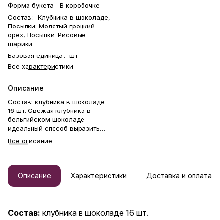
Форма букета
:
В коробочке
Состав
:
Клубника в шоколаде,
Посыпки: Молотый грецкий
орех, Посыпки: Рисовые
шарики
Базовая единица
:
шт
Все характеристики
Описание
Состав: клубника в шоколаде
16 шт. Свежая клубника в
бельгийском шоколаде —
идеальный способ выразить
чувства: ко дню рождения,
Все описание
годовщине, 8 Марта, 14
Февраля, Дню матери, Дню
учителя, Дню бабушки и
дедушки или просто в знак
Описание
Характеристики
Доставка и оплата
внимания и заботы. Фирменная
открытка-инструкция по
хранению — в подарок.
Коробочка клубники в
Состав:
клубника в шоколаде 16 шт.
шоколаде — отличный подарок