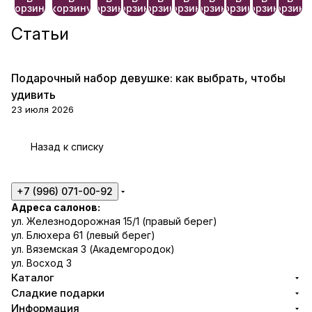
атно🎀
корзину
корзину
корзину
корзину
корзину
корзину
корзину
корзину
корзину
корзину
Статьи
Подарочный набор девушке: как выбрать, чтобы
Сладкие подарки
удивить
23 июля 2026
Назад к списку
+7 (996) 071-00-92
Адреса салонов:
ул. Железнодорожная 15/1 (правый берег)
ул. Блюхера 61 (левый берег)
ул. Вяземская 3 (Академгородок)
ул. Восход 3
Каталог
Сладкие подарки
Информация