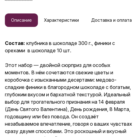
свежие цветы и коробочка с
изысканными десертами:
медово-сладкие финики в
благородном шоколаде с
Описание
Характеристики
Доставка и оплата
богатым, глубоким вкусом и
бархатной текстурой.
Идеальный выбор для
трогательного признания на 14
Состав:
клубника в шоколаде 300 г., финики с
февраля (День Святого
орехами в шоколаде 10 шт.
Валентина), День рождения, 8
Марта, годовщину или без
повода. Он создаёт
Этот набор — двойной сюрприз для особых
незабываемое впечатление,
моментов. В нём сочетаются свежие цветы и
говоря о ваших чувствах сразу
двумя способами. Это
коробочка с изысканными десертами: медово-
роскошный и вкусный сюрприз
сладкие финики в благородном шоколаде с богатым,
для любимой женщины,
глубоким вкусом и бархатной текстурой. Идеальный
девушки, жены, мамы,
подруги, сестры, мужа, брата,
выбор для трогательного признания на 14 февраля
бабушки, дедушки, друзей или
(День Святого Валентина), День рождения, 8 Марта,
коллег. В комплект входит
годовщину или без повода. Он создаёт
бесплатная уникальная
открытка на плотной бумаге с
незабываемое впечатление, говоря о ваших чувствах
милой иллюстрацией, на
сразу двумя способами. Это роскошный и вкусный
обороте которой можно