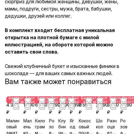
сюрприз для любимой женщины, девушки, жены,
оставить свои слова. Свежий
клубничный букет и
мамы, подруги, сестры, мужа, брата, бабушки,
изысканные финики в
дедушки, друзей или коллег.
шоколаде — для ваших самых
важных людей.
В комплект входит бесплатная уникальная
открытка на плотной бумаге с милой
иллюстрацией, на обороте которой можно
оставить свои слова.
Свежий клубничный букет и изысканные финики в
шоколаде — для ваших самых важных людей.
Вам также может понравиться
Бесплатная
Бесплатная
Бесплатная
Бесплатная
Бесплатная
Бесплатная
Бесплатная
Бесплатная
Бесплатная
Беспл
доставка
доставка
доставка
доставка
доставка
доставка
доставка
доставка
доставка
дост
4 390
1 390
6 490
3 190
3 590
2 890
2 590
2 890
3 590
2 590
₽
₽
₽
₽
₽
₽
₽
₽
₽
₽
Малин
Мал
Кило
Ро
Клу
Яг
Кокос
Шо
Разн
Ро
овый
ень
грам
зо
бни
од
овый
кол
оцв
зов
закат
кое
м
во
чна
на
поцел
адн
етн
ая