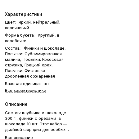
Характеристики
Цвет
:
Яркий, нейтральный,
коричневый
Форма букета
:
Круглый, в
коробочке
Состав
:
Финики и шоколаде,
Посыпки: Сублимированная
малина, Посыпки: Кокосовая
стружка, Грецкий орех,
Посыпки: Фисташка
дробленная обжаренная
Базовая единица
:
шт
Все характеристики
Описание
Состав: клубника в шоколаде
300 г., финики с орехами в
шоколаде 10 шт. Этот набор —
двойной сюрприз для особых
моментов. В нём сочетаются
Все описание