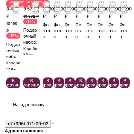
Бесплатная
Бесплатная
доставка
доставка
8 470
8 572 ₽
2 190
2 690
2 390
1 990
1 990
2 190
2 290
2 290
₽
₽
₽
₽
₽
₽
₽
₽
₽
10 362 ₽
-17%
10 160
Фо
Фо
Фо
Фо
Фо
Фо
Фо
Фо
Подар
нта
нта
нта
нта
нта
нта
нта
нта
₽
-17%
очный
н
н
н
н
н
н
н
н
набор
ша
ша
ша
ша
ша
ша
ша
ша
Подар
«Аплод
Коробоч
ров
ров
ров
ров
ров
ров
ров
ров
очный
исмент
ка —
№5
№3
№5
№3
№5
№5
№5
№5
набор
бесплат
ы»
86
73
91
80
85
88
89
93
«Приз
Коробо
но🎀
нание
чка —
беспла
»
тно🎀
В
В
В
В
В
В
В
В
В
В
корзину
корзину
корзину
корзину
корзину
корзину
корзину
корзину
корзину
корзину
Назад к списку
+7 (996) 071-00-92
Адреса салонов: