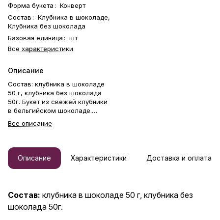
Форма букета
:
Конверт
Состав
:
Клубника в шоколаде,
Клубника без шоколада
Базовая единица
:
шт
Все характеристики
Описание
Состав: клубника в шоколаде
50 г, клубника без шоколада
50г. Букет из свежей клубники
в бельгийском шоколаде.
Клубника держится на каркасе
Все описание
из шпажек. Готовый букет
упаковывается в прозрачную
слюду. Фирменная открытка-
инструкция по хранению — в
Описание
Характеристики
Доставка и оплата
подарок. Этот букет —
идеальный способ выразить
чувства: ко дню рождения,
годовщине, 8 Марта, 14
Состав:
клубника в шоколаде 50 г, клубника без
Февраля, Дню матери, Дню
шоколада 50г.
учителя, Дню бабушки и
дедушки или просто в знак