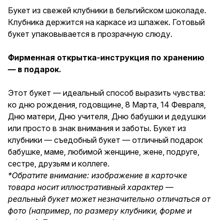
внимания и заботы. Букет из
Букет из свежей клубники в бельгийском шоколаде.
клубники — съедобный букет
Клубника держится на каркасе из шпажек. Готовый
— отличный подарок бабушке,
маме, любимой женщине,
букет упаковывается в прозрачную слюду.
жене, подруге, сестре,
друзьям и коллеге.
Фирменная открытка-инструкция по хранению
— в подарок.
Этот букет — идеальный способ выразить чувства:
ко дню рождения, годовщине, 8 Марта, 14 Февраля,
Дню матери, Дню учителя, Дню бабушки и дедушки
или просто в знак внимания и заботы. Букет из
клубники — съедобный букет — отличный подарок
бабушке, маме, любимой женщине, жене, подруге,
сестре, друзьям и коллеге.
*Обратите внимание: изображение в карточке
товара носит иллюстративный характер —
реальный букет может незначительно отличаться от
фото (например, по размеру клубники, форме и