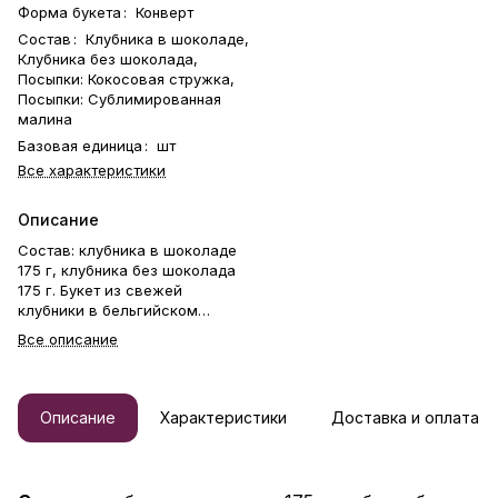
Форма букета
:
Конверт
Состав
:
Клубника в шоколаде,
Клубника без шоколада,
Посыпки: Кокосовая стружка,
Посыпки: Сублимированная
малина
Базовая единица
:
шт
Все характеристики
Описание
Состав: клубника в шоколаде
175 г, клубника без шоколада
175 г. Букет из свежей
клубники в бельгийском
шоколаде. Клубника держится
Все описание
на каркасе из шпажек. Готовый
букет упаковывается в
прозрачную слюду. Фирменная
открытка-инструкция по
Описание
Характеристики
Доставка и оплата
хранению — в подарок. Этот
букет — идеальный способ
выразить чувства: ко дню
рождения, годовщине, 8