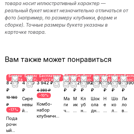
товара носит иллюстративный характер —
реальный букет может незначительно отличаться от
фото (например, по размеру клубники, форме и
сборке). Точные размеры букета указаны в
карточке товара.
Вам также может понравиться
Бесплатная
Бесплатная
Бесплатная
Бесплатная
Бесплатная
Бесплатная
Бесплатная
Бесплатная
Бесплатна
Бесп
доставка
доставка
доставка
доставка
доставка
доставка
доставка
доставка
доставка
дос
8 470
4 390
3 942 ₽
3 590
3 290
3 190
2 390
2 590
2 890
2 390
₽
₽
₽
₽
₽
₽
₽
₽
₽
4 380 ₽
-10%
10 160
Сире
Ма
М
Кл
Шок
Н
Шо
Ли
Комбо-
невы
ги
ик
уб
ола
е
ко
ло
₽
-17%
набор
й
че
с
нич
дно
ж
ла
ва
клубничны
клуб
ск
вк
ная
е
н
дн
я
Пода
й букет и
ничн
ий
у
не
нас
ы
ый
фа
рочн
финики
ый
взг
с
ве
тро
й
Ве
нт
ый
«Сладкое