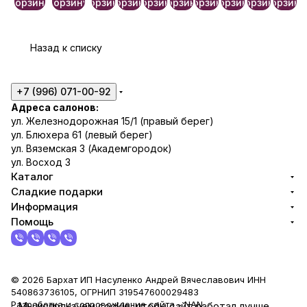
атно🎀
корзину
корзину
корзину
корзину
корзину
корзину
корзину
корзину
корзину
корзину
Назад к списку
+7 (996) 071-00-92
Адреса салонов:
ул. Железнодорожная 15/1 (правый берег)
ул. Блюхера 61 (левый берег)
ул. Вяземская 3 (Академгородок)
ул. Восход 3
Каталог
Сладкие подарки
Информация
Помощь
© 2026 Бархат ИП Насуленко Андрей Вячеславович ИНН
540863736105, ОГРНИП 319547600029483
Разработка и сопровождение сайта -
NAN
Мы используем cookie, чтобы сайт работал лучше.