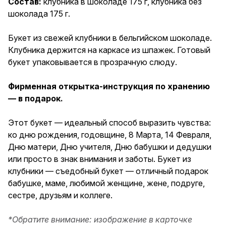
Состав:
клубника в шоколаде 175 г, клубника без
Марта, 14 Февраля, Дню
шоколада 175 г.
матери, Дню учителя, Дню
бабушки и дедушки или просто
в знак внимания и заботы.
Букет из свежей клубники в бельгийском шоколаде.
Букет из клубники —
Клубника держится на каркасе из шпажек. Готовый
съедобный букет — отличный
подарок бабушке, маме,
букет упаковывается в прозрачную слюду.
любимой женщине, жене,
подруге, сестре, друзьям и
Фирменная открытка-инструкция по хранению
коллеге.
— в подарок.
Этот букет — идеальный способ выразить чувства:
ко дню рождения, годовщине, 8 Марта, 14 Февраля,
Дню матери, Дню учителя, Дню бабушки и дедушки
или просто в знак внимания и заботы. Букет из
клубники — съедобный букет — отличный подарок
бабушке, маме, любимой женщине, жене, подруге,
сестре, друзьям и коллеге.
*Обратите внимание: изображение в карточке