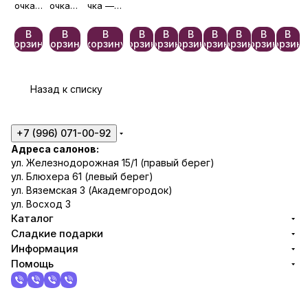
90
87
73
91
88
82
93
р
очка
«Приз
очка
дисме
чка —
—
—
беспла
«Шед
нание
нты»
беспл
беспл
тно🎀
евр»
»
В
В
В
В
В
В
В
В
В
В
атно
атно🎀
корзину
корзину
корзину
корзину
корзину
корзину
корзину
корзину
корзину
корзин
🎀
Назад к списку
+7 (996) 071-00-92
Адреса салонов:
ул. Железнодорожная 15/1 (правый берег)
ул. Блюхера 61 (левый берег)
ул. Вяземская 3 (Академгородок)
ул. Восход 3
Каталог
Сладкие подарки
Информация
Помощь