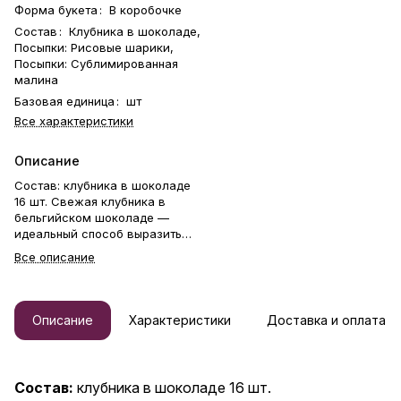
Форма букета
:
В коробочке
Состав
:
Клубника в шоколаде,
Посыпки: Рисовые шарики,
Посыпки: Сублимированная
малина
Базовая единица
:
шт
Все характеристики
Описание
Состав: клубника в шоколаде
16 шт. Свежая клубника в
бельгийском шоколаде —
идеальный способ выразить
чувства: ко дню рождения,
Все описание
годовщине, 8 Марта, 14
Февраля, Дню матери, Дню
учителя, Дню бабушки и
дедушки или просто в знак
Описание
Характеристики
Доставка и оплата
внимания и заботы. Фирменная
открытка-инструкция по
хранению — в подарок.
Коробочка клубники в
Состав:
клубника в шоколаде 16 шт.
шоколаде — отличный подарок