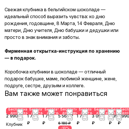
бабушке, маме, любимой
женщине, жене, подруге,
Свежая клубника в бельгийском шоколаде —
сестре, друзьям и коллеге.
идеальный способ выразить чувства: ко дню
рождения, годовщине, 8 Марта, 14 Февраля, Дню
матери, Дню учителя, Дню бабушки и дедушки или
просто в знак внимания и заботы.
Фирменная открытка-инструкция по хранению
— в подарок.
Коробочка клубники в шоколаде — отличный
подарок бабушке, маме, любимой женщине, жене,
подруге, сестре, друзьям и коллеге.
Вам также может понравиться
Бесплатная
Бесплатная
Бесплатная
Бесплатная
Бесплатная
Бесплатная
Бесплатн
Бесп
доставка
доставка
доставка
доставка
доставка
доставка
доставк
дос
2 990 ₽
1 790
1 790
5 562 ₽
1 790
3 090
2 990
2 99
₽
₽
₽
₽
₽
₽
6 180 ₽
Клубник
-10%