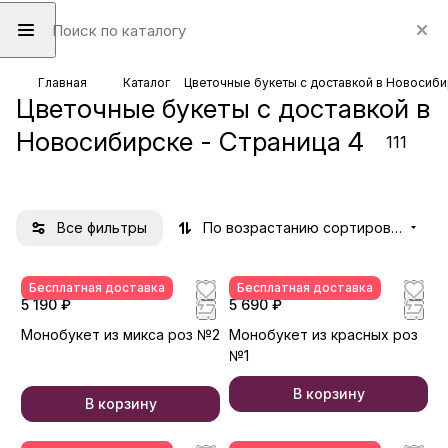
Моноб
Автор
Роза
Хриз
Роза
Пион
Гвоз
Аль
Гипсо
Комп
Горте
Главная
Каталог
Цветочные букеты с доставкой в Новосиб
Цветочные букеты с доставкой в
укеты
ские
одног
анте
кусто
ы
дика
стро
фила
озици
нзия
79
39
48
33
13
2
21
21
8
4
19
букет
олова
ма
вая
мер
и
Новосибирске - Страница 4
111
товаров
товаров
товаров
товара
товаров
товара
товар
товар
товаров
товара
товаров
ы
я
кусто
ия
вая
Все фильтры
По возрастанию сортировки
Бесплатная доставка
Бесплатная доставка
5 190 ₽
5 690 ₽
Монобукет из микса роз №2
Монобукет из красных роз
№1
В корзину
В корзину