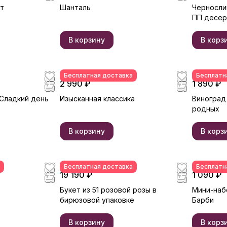
т
Шанталь
Черносли
ПП десер
В корзину
В корз
Бесплатная доставка
Бесплатн
2 990 ₽
1 890 ₽
Сладкий день
Изысканная классика
Виноград
родных
В корзину
В корз
Бесплатная доставка
Бесплатн
19 190 ₽
1 090 ₽
Букет из 51 розовой розы в
Мини-наб
бирюзовой упаковке
Барби
В корзину
В корз